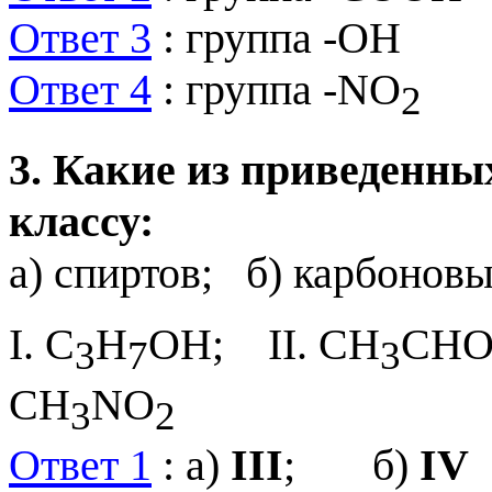
Ответ 3
: группа
-
OH
Ответ 4
: группа
-
NO
2
3. Какие из приведенны
классу:
а) спиртов; б) карбоновы
I. C
H
OH; II. CH
CHO
3
7
3
CH
NO
3
2
Ответ 1
: а)
III
; б)
IV