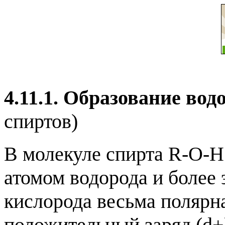
4.11.1. Образование вод
спиртов)
В молекуле спирта R-O-H
атомом водорода и более
кислорода весьма полярн
положительный заряд (
d
+