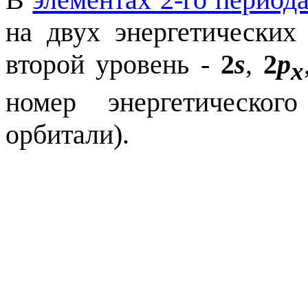
на двух энергетических
второй уровень -
2
s
,
2
p
x
номер энергетическо
орбитали).