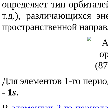
определяет тип орбиталей
т.д.), различающихся э
пространственной направ
Для элементов 1-го перио
-
1
s
.
В
элементах 2-го период