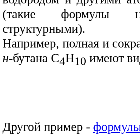
(такие формулы на
структурными).
Например, полная и сок
н
-бутана C
H
имеют ви
4
10
Другой пример -
формулы